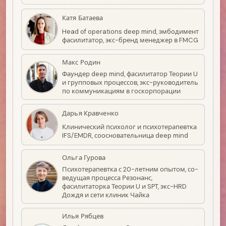
Катя Батаева
Head of operations deep mind, эмбодимент
фасилитатор, экс-бренд менеджер в FMCG
Макс Родин
Фаундер deep mind, фасилитатор Теории U
и групповых процессов, экс-руководитель
по коммуникациям в госкорпорации
Дарья Кравченко
Клинический психолог и психотерапевтка
IFS/EMDR, соосновательница deep mind
Ольга Гурова
Психотерапевтка с 20-летним опытом, со-
ведущая процесса Резонанс,
фасилитаторка Теории U и SPT, экс-HRD
Дождя и сети клиник Чайка
Илья Рябцев